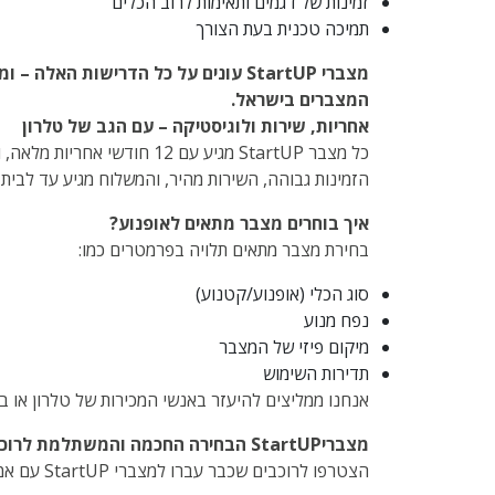
זמינות של דגמים ותאימות לרוב הכלים
תמיכה טכנית בעת הצורך
מצברי StartUP עונים על כל הדרישות ה
המצברים בישראל.
אחריות, שירות ולוגיסטיקה – עם הגב של טלרון
כל מצבר StartUP מגיע עם 12 חודשי אחריות מלאה, ובגב מקצועי של מערך השירות וההפצה של טלרון.
הזמינות גבוהה, השירות מהיר, והמשלוח מגיע עד לבית 
איך בוחרים מצבר מתאים לאופנוע?
בחירת מצבר מתאים תלויה בפרמטרים כמו:
סוג הכלי (אופנוע/קטנוע)
נפח מנוע
מיקום פיזי של המצבר
תדירות השימוש
אנחנו ממליצים להיעזר באנשי המכירות של טלרון או ב
מצבריStartUP הבחירה החכמה והמשתלמת לרוכבים שמבינים!
הצטרפו לרוכבים שכבר עברו למצברי StartUP עם אמינות מוכחת, אחריות מלאה ומחיר מנצח.