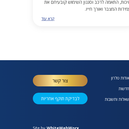
יכות, התאמה לרכב וסגנון השימוש קובעיחם את
מידות המצבר ואורך חייו.
קרא עוד
ודות טלרון
צור קשר
דשות
לבדיקת תוקף אחריות
אלות ותשובות
Site by
W
hite
W
eb
W
orx