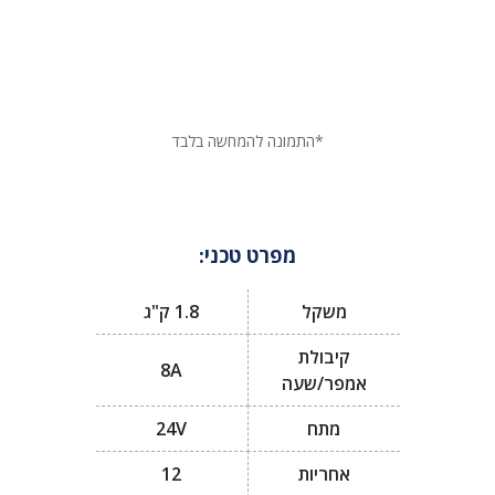
*התמונה להמחשה בלבד
מפרט טכני:
משקל
1.8 ק"ג
קיבולת
8A
אמפר/שעה
מתח
24V
אחריות
12