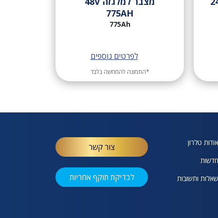
מצבר למלגזה 48V
775AH
775Ah
לפרטים נוספים
*התמונה להמחשה בלבד
ודות טלרון
צור קשר
דשות
לבדיקת תוקף אחריות
אלות ותשובות