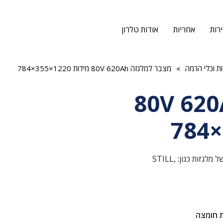
רות
אחריות
אודות טלרון
»
ת וכלי הרמה
מצבר למלגזה 80V 620Ah מידות 1220×355×784
למלגזה 80V 620Ah
מצבר למלגזה 80 וולט 620 אמפר. מתאים למגוון רחב של מלגזות כגון: STILL,
 חומצה