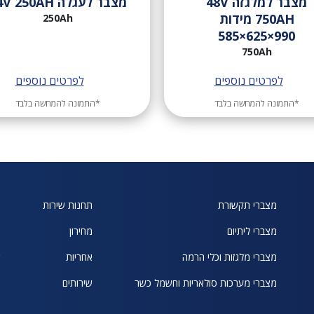
מצבר למלגזה 48V
מצבר לעגלה 24V 250AH
750AH מידות
250Ah
990×625×585
750Ah
לפרטים נוספים
לפרטים נוספים
*התמונה להמחשה בלבד
*התמונה להמחשה בלבד
מצברי תקשורת
תחנות שירות
א
מצברי ליתיום
מחירון
ח
מצברי מלגזות וכלי הרמה
אחריות
ש
מצברי מערכות סולאריות וחשמל כשר
שירותים