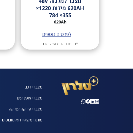
מצבר למלגזה 48V
620AH מידות 1220×
355× 784
620Ah
לפרטים נוספים
*התמונה להמחשה בלבד
מצברי רכב
מצברי אופנועים
מצברי פריקה עמוקה
מותגי משאיות ואוטובוסים