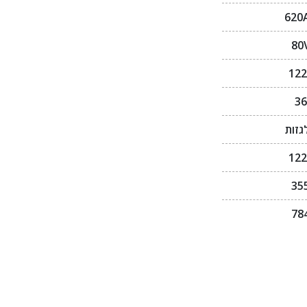
620
80
122
36
גזות
122
35
78