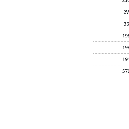
125
2V
36
19
19
19
57