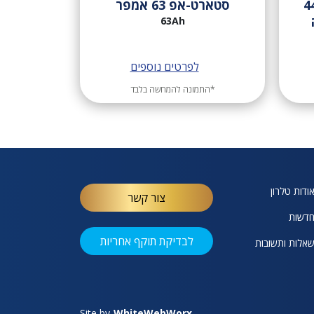
רכב סטארט-אפ 44
סטארט-אפ 63 אמפר
63Ah
לפרטים נוספים
*התמונה להמחשה בלבד
ודות טלרון
צור קשר
דשות
לבדיקת תוקף אחריות
אלות ותשובות
Site by
W
hite
W
eb
W
orx