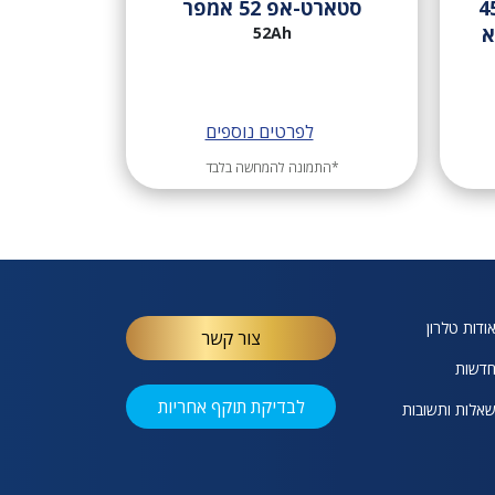
רכב סטארט-אפ 45
סטארט-אפ 52 אמפר
א
52Ah
לפרטים נוספים
*התמונה להמחשה בלבד
ודות טלרון
צור קשר
דשות
לבדיקת תוקף אחריות
אלות ותשובות