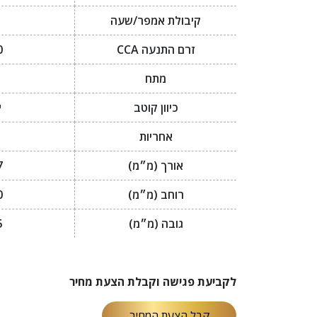
קיבולת אמפר/שעה
זרם התנעה CCA
0
מתח
כיוון קוטב
י
אחריות
אורך (מ״מ)
7
רוחב (מ״מ)
0
גובה (מ״מ)
5
לקביעת פגישה וקבלת הצעת מחיר
קבל הצעת המחיר