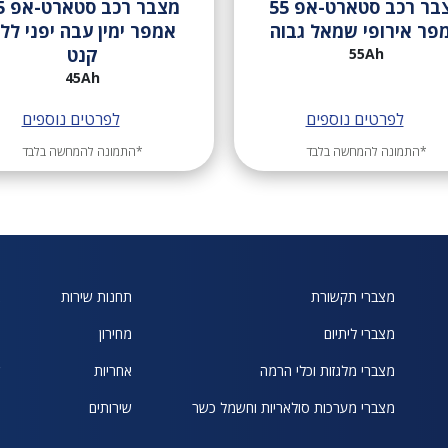
מצבר רכב סטארט-אפ 55
מצבר 
פר אירופי שמאל גבוה
אמפר ימין עבה יפני לל
קנט
55Ah
45Ah
לפרטים נוספים
לפרטים נוספים
*התמונה להמחשה בלבד
*התמונה להמחשה בלבד
מצברי תקשורת
תחנות שירות
א
מצברי ליתיום
מחירון
ח
מצברי מלגזות וכלי הרמה
אחריות
ש
מצברי מערכות סולאריות וחשמל כשר
שירותים