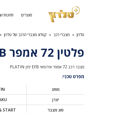
מוצרים
תחנות שי
»
»
»
טלרון
מצברי רכב
קטלוג מצברי הרכב של טלרון
פלטין 72 אמפר EFB
מצבר רכב 72 אמפר אירופאי EFB ימין PLATIN
מפרט טכני:
מותג
IN
יצרן
AKU
סוג מצבר
& START