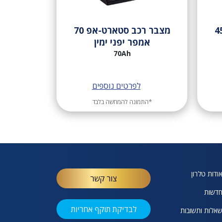
רכב סטארט-אפ 45
מצבר רכב סטארט-אפ 70
אמפר יפני ימין
70Ah
לפרטים נוספים
*התמונה להמחשה בלבד
ודות טלרון
צור קשר
דשות
לבדיקת תוקף אחריות
אלות ותשובות