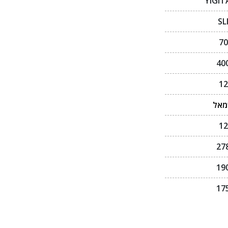
YIGIT
SL
70
40
12
אל
12
27
19
17