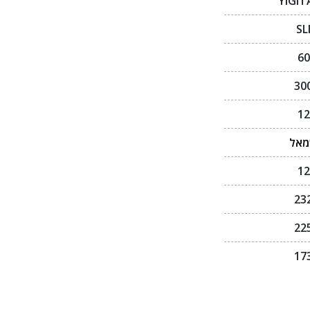
YIGIT
SL
60
30
12
אל
12
23
22
17