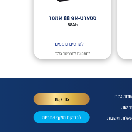
סטארט-אפ 88 אמפר
88Ah
לפרטים נוספים
*התמונה להמחשה בלבד
ודות טלרון
צור קשר
דשות
לבדיקת תוקף אחריות
אלות ותשובות