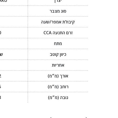
יצרן
AKU
סוג מצבר
I
קיבולת אמפר/שעה
זרם התנעה CCA
0
מתח
כיוון קוטב
שמ
אחריות
אורך (מ״מ)
2
רוחב (מ״מ)
5
גובה (מ״מ)
3